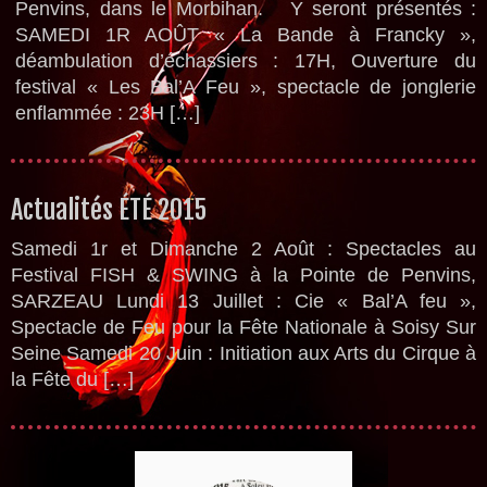
Penvins, dans le Morbihan. Y seront présentés :
SAMEDI 1R AOÛT « La Bande à Francky »,
déambulation d’échassiers : 17H, Ouverture du
festival « Les Bal’A Feu », spectacle de jonglerie
enflammée : 23H […]
Actualités ÉTÉ 2015
Samedi 1r et Dimanche 2 Août : Spectacles au
Festival FISH & SWING à la Pointe de Penvins,
SARZEAU Lundi 13 Juillet : Cie « Bal’A feu »,
Spectacle de Feu pour la Fête Nationale à Soisy Sur
Seine Samedi 20 Juin : Initiation aux Arts du Cirque à
la Fête du […]