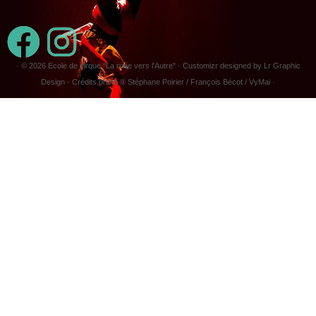
· © 2026
Ecole de cirque "La ruée vers l'Autre"
· Customizr designed by Lr Graphic
Design - Crédits photo © Stéphane Poirier / François Bécot / VyMai ·