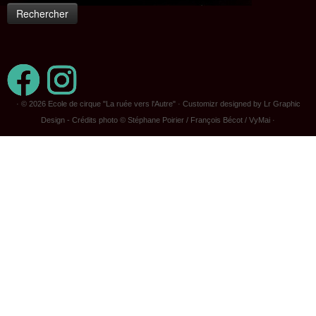
· © 2026
Ecole de cirque "La ruée vers l'Autre"
· Customizr designed by Lr Graphic
Design - Crédits photo © Stéphane Poirier / François Bécot / VyMai ·