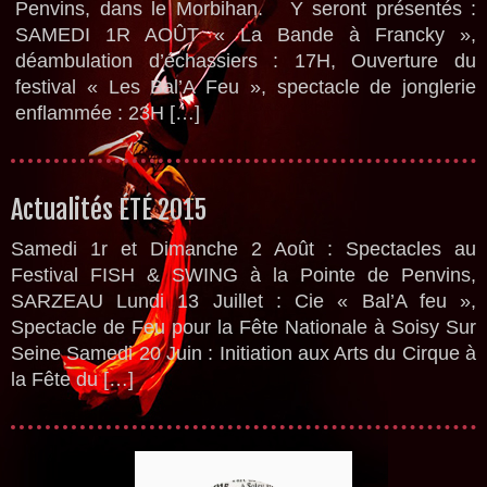
Penvins, dans le Morbihan. Y seront présentés :
SAMEDI 1R AOÛT « La Bande à Francky »,
déambulation d’échassiers : 17H, Ouverture du
festival « Les Bal’A Feu », spectacle de jonglerie
enflammée : 23H […]
Actualités ÉTÉ 2015
Samedi 1r et Dimanche 2 Août : Spectacles au
Festival FISH & SWING à la Pointe de Penvins,
SARZEAU Lundi 13 Juillet : Cie « Bal’A feu »,
Spectacle de Feu pour la Fête Nationale à Soisy Sur
Seine Samedi 20 Juin : Initiation aux Arts du Cirque à
la Fête du […]