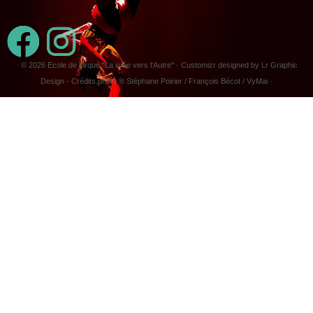
· © 2026
Ecole de cirque "La ruée vers l'Autre"
· Customizr designed by Lr Graphic
Design - Crédits photo © Stéphane Poirier / François Bécot / VyMai ·