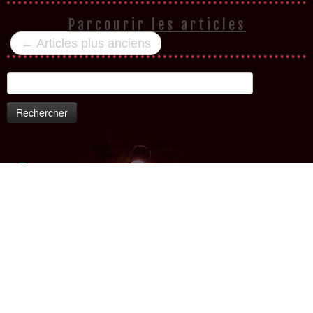
Parcourir les articles
←
Articles plus anciens
Rechercher :
· © 2026
Ecole de cirque "La ruée vers l'Autre"
· Customizr designed by Lr Graphic
Design - Crédits photo © Stéphane Poirier / François Bécot / VyMai ·