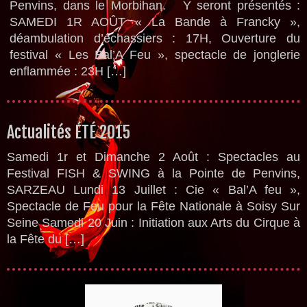
Penvins, dans le Morbihan. Y seront présentés :
SAMEDI 1R AOÛT « La Bande à Francky »,
déambulation d’échassiers : 17H, Ouverture du
festival « Les Bal’A Feu », spectacle de jonglerie
enflammée : 23H […]
Actualités ÉTÉ 2015
Samedi 1r et Dimanche 2 Août : Spectacles au
Festival FISH & SWING à la Pointe de Penvins,
SARZEAU Lundi 13 Juillet : Cie « Bal’A feu »,
Spectacle de Feu pour la Fête Nationale à Soisy Sur
Seine Samedi 20 Juin : Initiation aux Arts du Cirque à
la Fête du […]