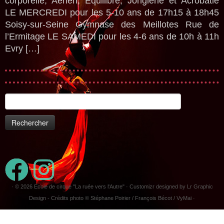
corporelle, Aérien, Équilibre, Jonglerie et Acrobatie
LE MERCREDI pour les 5-10 ans de 17h15 à 18h45
Soisy-sur-Seine Gymnase des Meillotes Rue de
l’Ermitage LE SAMEDI pour les 4-6 ans de 10h à 11h
Evry […]
Rechercher :
· © 2026
Ecole de cirque "La ruée vers l'Autre"
· Customizr designed by Lr Graphic
Design - Crédits photo © Stéphane Poirier / François Bécot / VyMai ·