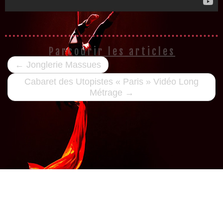
Parcourir les articles
←
Jonglerie Massues
Cabaret des Utopistes « Paris » Vidéo Long
Métrage
→
· © 2026
Ecole de cirque "La ruée vers l'Autre"
· Customizr designed by Lr Graphic
Design - Crédits photo © Stéphane Poirier / François Bécot / VyMai ·