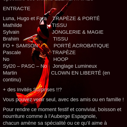
ENTRACTE
Luna, Hugo et Fara TRAPÈZE & PORTÉ
Mathilde TISSU
Sylvain JONGLERIE & MAGIE
Brahim TISSU
FO + SAMSON PORTÉ ACROBATIQUE
Pascale TRAPÈZE
No HOOP
Syl20 – PASC – No Jonglage Lumineux
Martin CLOWN EN LIBERTÉ (en
continu)
+ des Invités Surprises !!?
Vous pouvez venir seul, avec des amis ou en famille !
Pour rendre ce moment festif et convivial, boisson et
nourriture comme à l’Auberge Espagnole,
chacun amène sa spécialité ou ce qu’il aime à