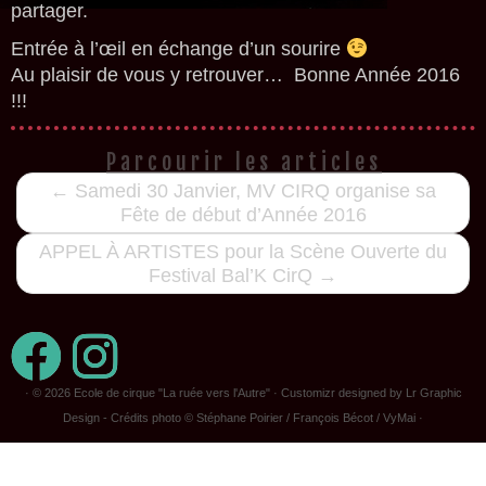
partager.
Entrée à l’œil en échange d’un sourire
Au plaisir de vous y retrouver… Bonne Année 2016
!!!
Parcourir les articles
←
Samedi 30 Janvier, MV CIRQ organise sa
Fête de début d’Année 2016
APPEL À ARTISTES pour la Scène Ouverte du
Festival Bal’K CirQ
→
· © 2026
Ecole de cirque "La ruée vers l'Autre"
· Customizr designed by Lr Graphic
Design - Crédits photo © Stéphane Poirier / François Bécot / VyMai ·