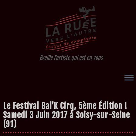
Eveille l’artiste qui est en vous
Passer
Le Festival Bal’K Cirq, 5ème Édition !
au
contenu
Samedi 3 Juin 2017 à Soisy-sur-Seine
(91)