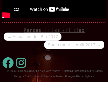
Parcourir les articles
←
Actualités de l’Été 2017
Sur la route… Août 2017
→
· © 2026
Ecole de cirque "La ruée vers l'Autre"
· Customizr designed by Lr Graphic
Design - Crédits photo © Stéphane Poirier / François Bécot / VyMai ·