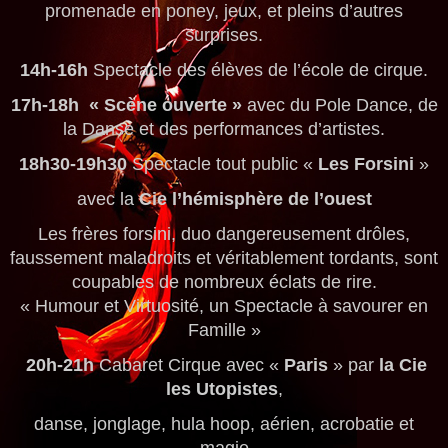
promenade en poney, jeux, et pleins d’autres
surprises.
14h-16h
Spectacle des élèves de l’école de cirque.
17h-18h
« Scène ouverte »
avec du Pole Dance, de
la Danse et des performances d’artistes.
18h30-19h30
Spectacle tout public «
Les Forsini
»
avec la
Cie l’hémisphère de l’ouest
Les frères forsini, duo dangereusement drôles,
faussement maladroits et véritablement tordants, sont
coupables de nombreux éclats de rire.
« Humour et Virtuosité, un Spectacle à savourer en
Famille »
20h-21h
Cabaret Cirque avec «
Paris
» par
la Cie
les Utopistes
,
danse, jonglage, hula hoop, aérien, acrobatie et